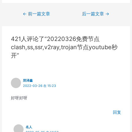
文
←
前一篇文章
后一篇文章
→
章
导
航
421人评论了“20220326免费节点
clash,ss,ssr,v2ray,trojan节点youtube秒
开”
郑泽鑫
2022-03-26 在 15:23
好呀好呀
回复
名人