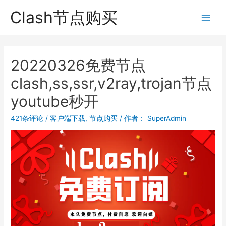
跳
Clash节点购买
至
Main
内
Men
容
20220326免费节点
clash,ss,ssr,v2ray,trojan节点
youtube秒开
421条评论
/
客户端下载
,
节点购买
/ 作者：
SuperAdmin