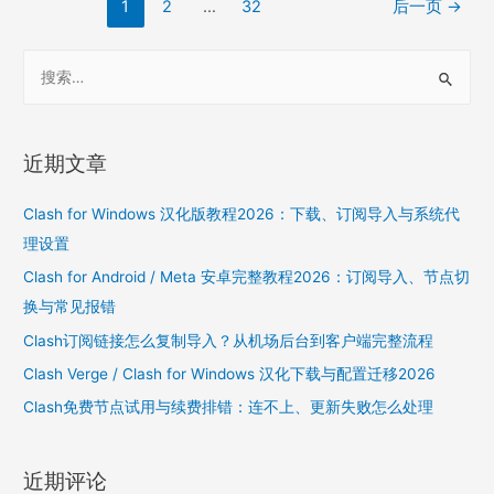
文
1
2
…
32
后一页
→
说
章
明
分
S
页
e
a
r
近期文章
c
h
Clash for Windows 汉化版教程2026：下载、订阅导入与系统代
f
理设置
o
Clash for Android / Meta 安卓完整教程2026：订阅导入、节点切
r
换与常见报错
:
Clash订阅链接怎么复制导入？从机场后台到客户端完整流程
Clash Verge / Clash for Windows 汉化下载与配置迁移2026
Clash免费节点试用与续费排错：连不上、更新失败怎么处理
近期评论