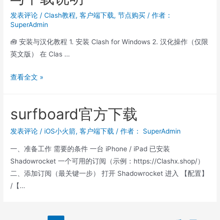
发表评论
/
Clash教程
,
客户端下载
,
节点购买
/ 作者：
SuperAdmin
🧰 安装与汉化教程 1. 安装 Clash for Windows 2. 汉化操作（仅限
英文版） 在 Clas …
Clash
查看全文 »
Verge
中
surfboard官方下载
文
版
发表评论
/
iOS小火箭
,
客户端下载
/ 作者：
SuperAdmin
使
一、准备工作 需要的条件 一台 iPhone / iPad 已安装
用
Shadowrocket 一个可用的订阅（示例：https://Clashx.shop/）
教
二、添加订阅（最关键一步） 打开 Shadowrocket 进入 【配置】
程
/【…
与
下
载