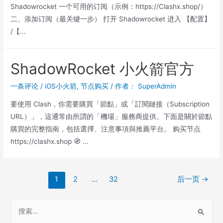
Shadowrocket 一个可用的订阅（示例：https://Clashx.shop/）
二、添加订阅（最关键一步） 打开 Shadowrocket 进入 【配置】
/【…
ShadowRocket 小火箭官方
一条评论
/
iOS小火箭
,
节点购买
/ 作者：
SuperAdmin
要使用 Clash，你需要購買「節點」或「訂閱鏈接（Subscription
URL）」，這通常由所謂的「機場」服務商提供。下面是關於節點
購買的完整指南，包括選擇、注意事項與推薦平台。 购买节点
https://clashx.shop 🧭 …
文
1
2
…
32
后一页
→
章
分
S
页
e