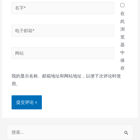
名
字
在
*
此
电
浏
子
览
邮
器
网
箱
中
站
*
保
存
我的显示名称、邮箱地址和网站地址，以便下次评论时使
用。
S
e