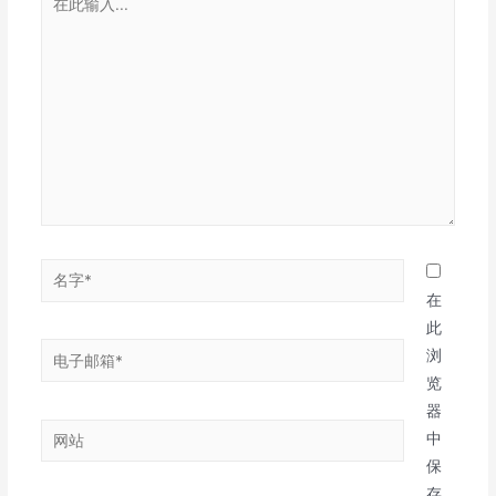
此
输
入...
名
字
在
*
此
电
浏
子
览
邮
器
网
箱
中
站
*
保
存