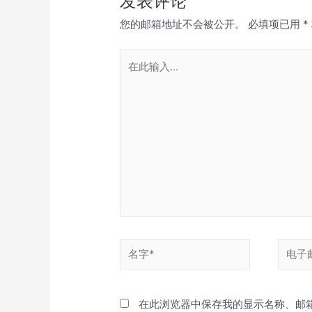
发表评论
您的邮箱地址不会被公开。
必填项已用
*
在
此
输
入...
名
电
字
子
*
邮
在此浏览器中保存我的显示名称、邮
箱