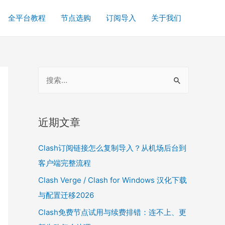
全平台教程
节点选购
订阅导入
关于我们
S
e
a
r
近期文章
c
Clash订阅链接怎么复制导入？从机场后台到
h
客户端完整流程
f
o
Clash Verge / Clash for Windows 汉化下载
r
与配置迁移2026
:
Clash免费节点试用与续费排错：连不上、更