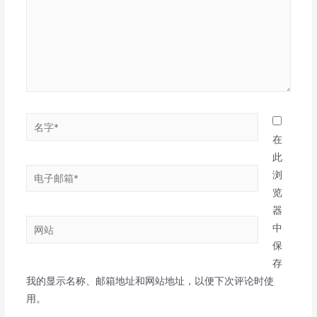
名
字
在
*
此
电
浏
子
览
邮
器
网
箱
中
站
*
保
存
我的显示名称、邮箱地址和网站地址，以便下次评论时使
用。