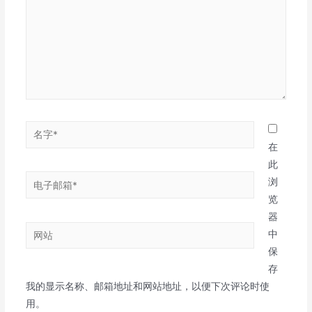
入...
名
字
在
*
此
电
浏
子
览
邮
器
网
箱
中
站
*
保
存
我的显示名称、邮箱地址和网站地址，以便下次评论时使
用。