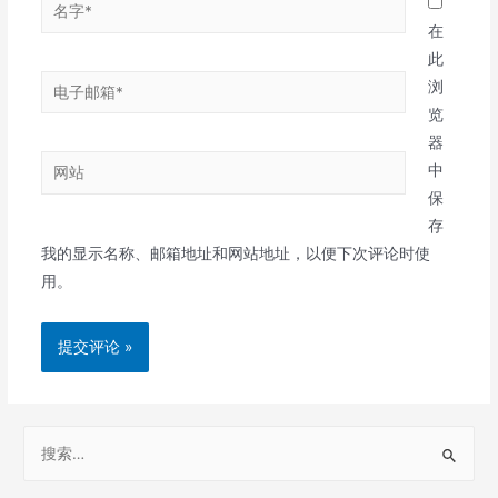
名
字
在
*
此
电
浏
子
览
邮
器
网
箱
中
站
*
保
存
我的显示名称、邮箱地址和网站地址，以便下次评论时使
用。
S
e