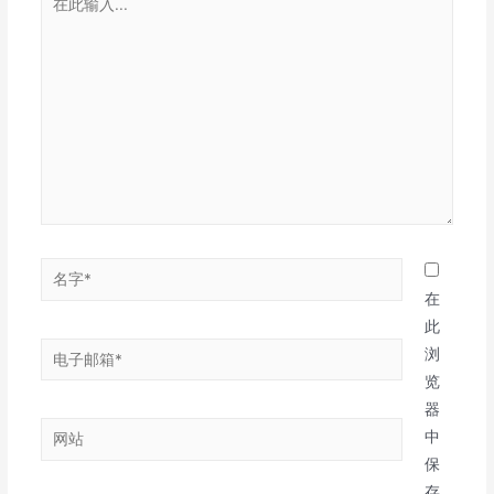
此
输
入...
名
字
在
*
此
电
浏
子
览
邮
器
网
箱
中
站
*
保
存