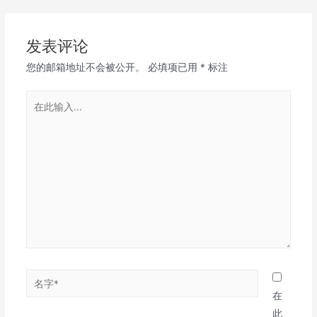
导
航
发表评论
您的邮箱地址不会被公开。
必填项已用
*
标注
在
此
输
入...
名
字
在
*
此