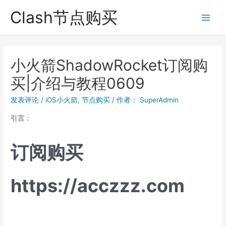
跳
Clash节点购买
至
Main
内
Men
容
小火箭ShadowRocket订阅购
买|介绍与教程0609
发表评论
/
iOS小火箭
,
节点购买
/ 作者：
SuperAdmin
引言：
订阅购买
https://acczzz.com