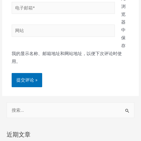
电
浏
子
览
邮
器
网
箱
中
站
*
保
存
我的显示名称、邮箱地址和网站地址，以便下次评论时使
用。
S
e
a
r
近期文章
c